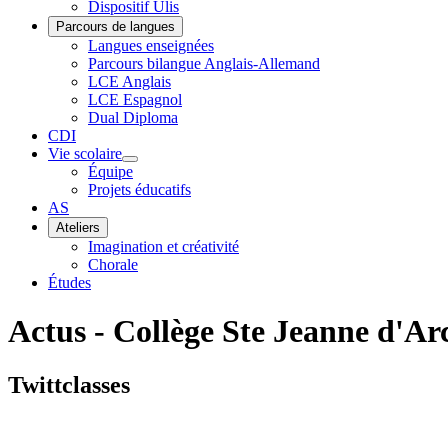
Dispositif Ulis
Parcours de langues
Langues enseignées
Parcours bilangue Anglais-Allemand
LCE Anglais
LCE Espagnol
Dual Diploma
CDI
Vie scolaire
Équipe
Projets éducatifs
AS
Ateliers
Imagination et créativité
Chorale
Études
Actus - Collège Ste Jeanne d'Ar
Twittclasses