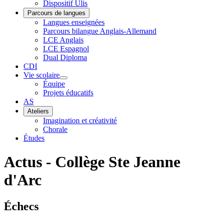
Dispositif Ulis
Parcours de langues
Langues enseignées
Parcours bilangue Anglais-Allemand
LCE Anglais
LCE Espagnol
Dual Diploma
CDI
Vie scolaire
Équipe
Projets éducatifs
AS
Ateliers
Imagination et créativité
Chorale
Études
Actus - Collège Ste Jeanne
d'Arc
Échecs