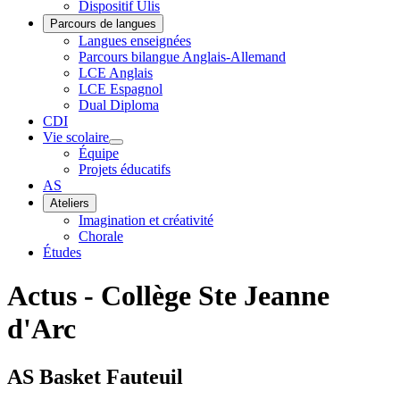
Dispositif Ulis
Parcours de langues
Langues enseignées
Parcours bilangue Anglais-Allemand
LCE Anglais
LCE Espagnol
Dual Diploma
CDI
Vie scolaire
Équipe
Projets éducatifs
AS
Ateliers
Imagination et créativité
Chorale
Études
Actus - Collège Ste Jeanne
d'Arc
AS Basket Fauteuil